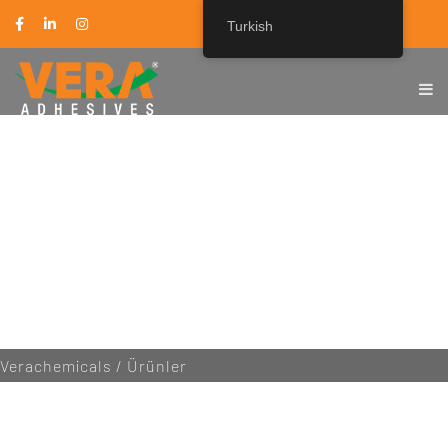
Turkish
VERACHEMICALS
Verachemicals
/
Ürünler