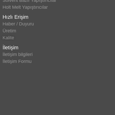
Solvent Bazlı Yapıştırıcılar
Holt Melt Yapıştırıcılar
Hızlı Erişim
Haber / Duyuru
Üretim
Kalite
İletişim
İletişim bilgileri
İletişim Formu
© 2026
verachemicals
Business Ezone By Prosys Theme.
Powered by
WordPress