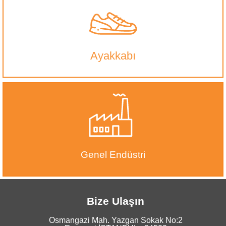
Ayakkabı
Genel Endüstri
Bize Ulaşın
Osmangazi Mah. Yazgan Sokak No:2