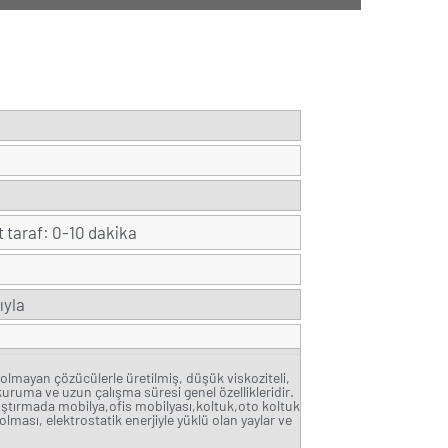
t taraf: 0-10 dakika
ıyla
cı olmayan çözücülerle üretilmiş, düşük viskoziteli,
 kuruma ve uzun çalışma süresi genel özellikleridir.
ıştırmada mobilya,ofis mobilyası,koltuk,oto koltuk
 olması, elektrostatik enerjiyle yüklü olan yaylar ve