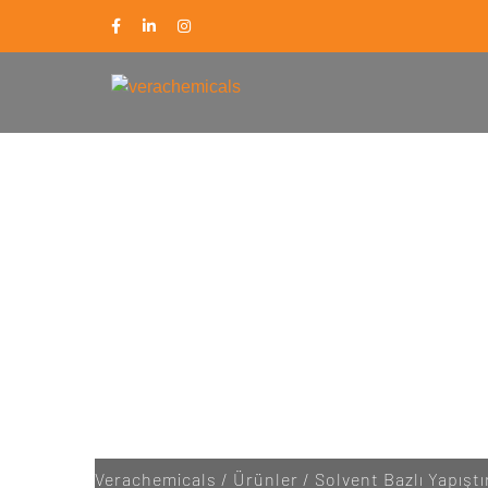
VERACHEMICA
Verachemicals
/
Ürünler
/
Solvent Bazlı Yapıştır