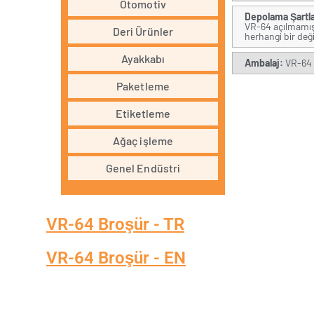
Otomotiv
Depolama Şartla
VR-64 açılmamış 
Deri Ürünler
herhangi bir değ
Ayakkabı
Ambalaj:
VR-64 
Paketleme
Etiketleme
Ağaç işleme
Genel Endüstri
VR-64 Broşür - TR
VR-64 Broşür - EN