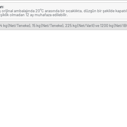
rı:
orijinal ambalajında 20°C arasında bir sıcaklıkta, düzgün bir şekilde kapat
işiklik olmadan 12 ay muhafaza edilebilir.
4 kg (Net/Teneke), 15 kg (Net/Teneke), 225 kg (Net/Varil) ve 1200 kg (Net/IB