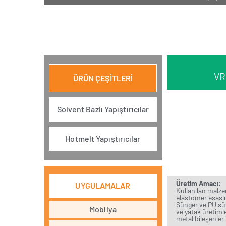
VR
ÜRÜN ÇEŞİTLERİ
Solvent Bazlı Yapıştırıcılar
Hotmelt Yapıştırıcılar
Üretim Amacı:
UYGULAMALAR
Kullanılan malzem
elastomer esaslı 
Sünger ve PU sün
Mobilya
ve yatak üretimle
metal bileşenler 