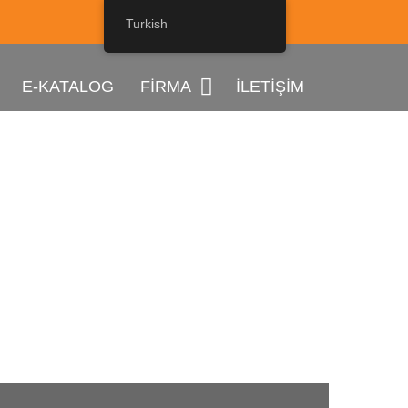
Turkish
E-KATALOG
FİRMA
İLETIŞIM