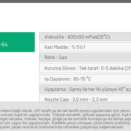
Viskozite : 600±50 mPas(25°C)
-64
Katı Madde : % 51±1
Renk : Sarı
Kuruma Süresi : Tek taraf: 0-5 dakika Çif
Isı Dayanımı : 65-75 °C
Uygulama : Sprey ile her iki yüzeye 45° aç
Nozzle Çapı : 2,0 mm – 2,3 mm
elere bağlı olarak, çift taraflı ya da tek taraflı sprey uygulamaları için yanı
solvent bazlı bir yapıştırıcıdır. Yüksek esneklik, yüksek yapışma gücü, hızlı
geri ahşaba, metale, keçeye, doğal ya da sentetik kumaşa ya da deriye yap
ri için uygun bir yapıştırıcıdır. Özellikle yanıcı olmayan çözücülerle üretilmiş
içeren yatak ve koltuk üretimlerinde rahatlıkla çalışılmayı sağlamaktadır.