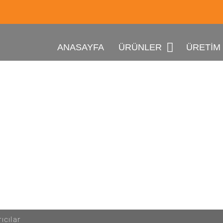
LS
ANASAYFA
ÜRÜNLER
ÜRETIM
ıcılar