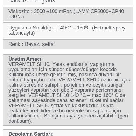
Dansite : 1.01 gr/m3
Viskozite : 2500 ±100 mPas (LAMY CP2000+CP40
180ºC)
Uygulama Sıcaklığı : 140ºC – 160ºC (Hotmelt sprey
tabancayla)
Renk : Beyaz, şeffaf
Üretim Amacı:
VERAMELT SH10, Yatak endüstrisi yapıştırma
uygulamaları için sünger-sünger/sünger-keçede
kullanılmak üzere geliştirilmiş, basınca duyarlı bir
hotmelt yapıştırıcıdır. VERAMELT SH10 uzun bir açık
kalma süresine sahiptir, polietilen ve çeşitli sünger
yüzeyleri yapıştırırken güçlü yapışma performansı
sergiler. VERAMELT SH10 140 °C – max 160° C’de
çalışması sayesinde daha az enerji tüketimi sağlar.
VERAMELT SH10 şeffaf ve kokusuzdur. Isıyla
reaktifleştirebilirler ve bu nedenle ön kaplama için
kullanılabilirler. Birleşim ısıyla yeniden açılabilir (geri
dönüşüm).
Depolama Şartları: