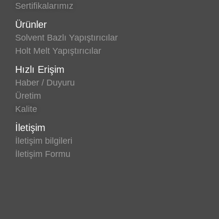
Sertifikalarımız
Ürünler
Solvent Bazlı Yapıştırıcılar
Holt Melt Yapıştırıcılar
Hızlı Erişim
Haber / Duyuru
Üretim
Kalite
İletişim
İletişim bilgileri
İletişim Formu
© 2026
verachemicals
Business Ezone By Prosys Theme.
Powered by
WordPress