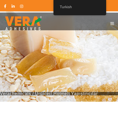
Turkish
VERACHEMICALS
Verachemicals
/
Ürünler
/
Hotmelt Yapıştırıcılar