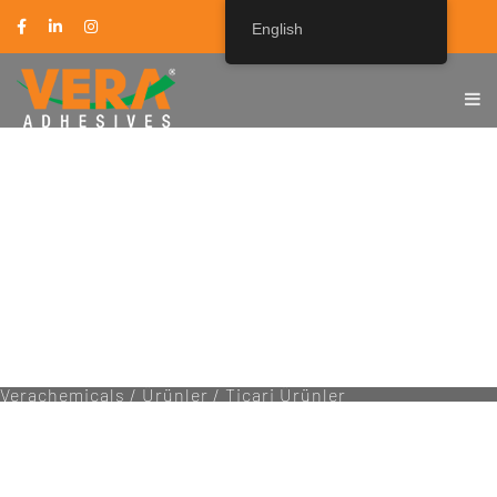
English
VERACHEMICALS
Verachemicals
/
Ürünler
/
Ticari Ürünler