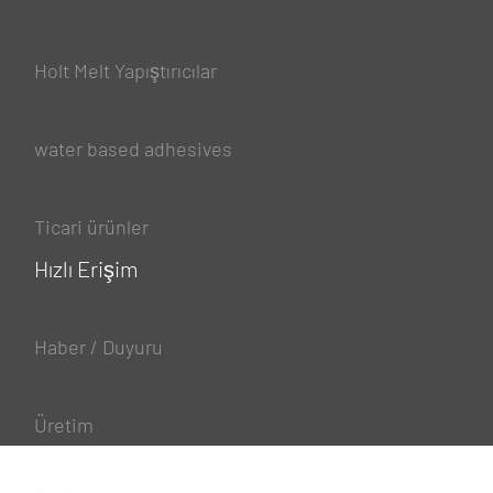
Holt Melt Yapıştırıcılar
water based adhesives
Ticari ürünler
Hızlı Erişim
Haber / Duyuru
Üretim