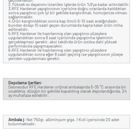
geçmemelidir.
2.Yüksek ısı dayanımı istenilen işlerde ürün %6'ya kadar arttırılabilir.
3.RFE Hardener yapıştırıcının içerisine doğru oranlarda katıldıktan
sonra yapıştırıcı çok iyi bir şekilde karıştırılmalı, homojenize olması
sağlanmalıdır.
4.Ürün karıştırıldıktan sonra kap ömrü 6-10 saat aralığındadır,
bundan dolayı 10 saati geçen durumlarda kapta kalan ürün imha
edilmelidir.
5.RFE Hardener ile hazırlanmış olan yapıştırıcı yüzeylere
uygulandıktan sonra 8 saat içerisinde yapıştırma işleminin
gerçekleşmesi gerekir, aksi takdirde ürün ısıtılsa dahi yüksek
performansla yapışmayacaktır.
6.RFE Hardener ile hazırlanmış olan yapıştırıcı yüzeylere
uygulandıktan sonra eğer 8 saati geçmiş ise yapıştırıcının yüzeye
yeniden uygulanması gerekir.
Depolama Şartları:
Desneodur RFE Hardener orijinal ambalajında 5-35 °C arasında bir
sıcaklıkta, düzgün bir şekilde kapatılmış olarak depolandığında, 24
ay muhafaza edilebilir.
Ambala j:
Net 750gr. alüminyum şişe. 1 Koli içerisinde 20 adet
bulunmaktadır.